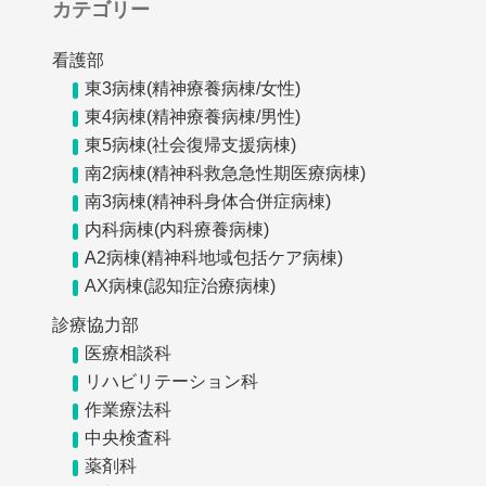
カテゴリー
看護部
東3病棟(精神療養病棟/女性)
東4病棟(精神療養病棟/男性)
東5病棟(社会復帰支援病棟)
南2病棟(精神科救急急性期医療病棟)
南3病棟(精神科身体合併症病棟)
内科病棟(内科療養病棟)
A2病棟(精神科地域包括ケア病棟)
AX病棟(認知症治療病棟)
診療協力部
医療相談科
リハビリテーション科
作業療法科
中央検査科
薬剤科