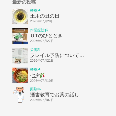
最新の投稿
栄養科
土用の丑の日
2026年07月28日
作業療法科
ＯTのひととき
2026年07月27日
栄養科
フレイル予防についてお
話ししました！
2026年07月21日
栄養科
七夕
2026年07月10日
薬剤科
酒害教育でお薬の話しを
してきました
2026年07月07日