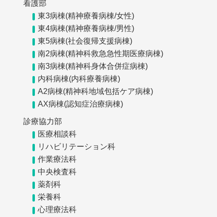
看護部
東3病棟(精神療養病棟/女性)
東4病棟(精神療養病棟/男性)
東5病棟(社会復帰支援病棟)
南2病棟(精神科救急急性期医療病棟)
南3病棟(精神科身体合併症病棟)
内科病棟(内科療養病棟)
A2病棟(精神科地域包括ケア病棟)
AX病棟(認知症治療病棟)
診療協力部
医療相談科
リハビリテーション科
作業療法科
中央検査科
薬剤科
栄養科
心理療法科