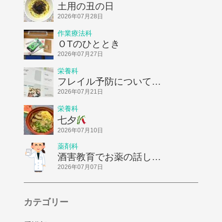
土用の丑の日
2026年07月28日
作業療法科
ＯTのひととき
2026年07月27日
栄養科
フレイル予防についてお
話ししました！
2026年07月21日
栄養科
七夕
2026年07月10日
薬剤科
酒害教育でお薬の話しを
してきました
2026年07月07日
カテゴリー