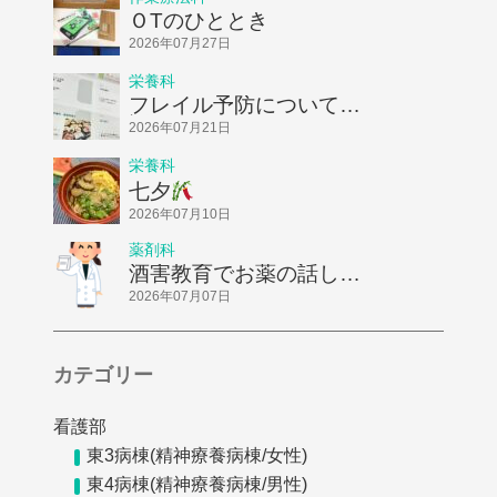
ＯTのひととき
2026年07月27日
栄養科
フレイル予防についてお
話ししました！
2026年07月21日
栄養科
七夕
2026年07月10日
薬剤科
酒害教育でお薬の話しを
してきました
2026年07月07日
カテゴリー
看護部
東3病棟(精神療養病棟/女性)
東4病棟(精神療養病棟/男性)