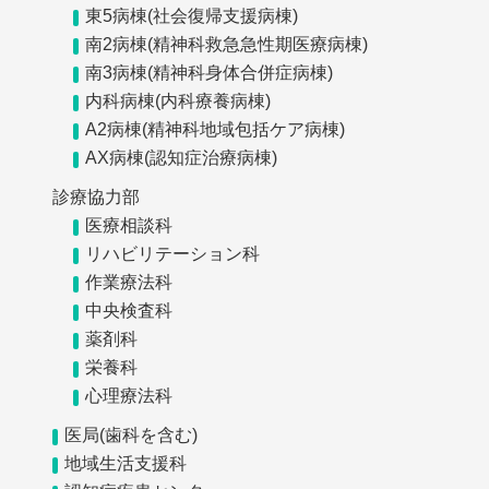
東5病棟(社会復帰支援病棟)
南2病棟(精神科救急急性期医療病棟)
南3病棟(精神科身体合併症病棟)
内科病棟(内科療養病棟)
A2病棟(精神科地域包括ケア病棟)
AX病棟(認知症治療病棟)
診療協力部
医療相談科
リハビリテーション科
作業療法科
中央検査科
薬剤科
栄養科
心理療法科
医局(歯科を含む)
地域生活支援科