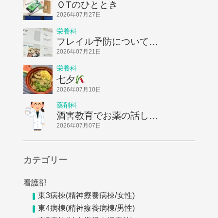
ＯTのひととき
2026年07月27日
栄養科
フレイル予防についてお
話ししました！
2026年07月21日
栄養科
七夕
2026年07月10日
薬剤科
酒害教育でお薬の話しを
してきました
2026年07月07日
カテゴリー
看護部
東3病棟(精神療養病棟/女性)
東4病棟(精神療養病棟/男性)