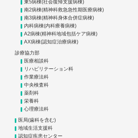
東5病棟(社会復帰支援病棟)
南2病棟(精神科救急急性期医療病棟)
南3病棟(精神科身体合併症病棟)
内科病棟(内科療養病棟)
A2病棟(精神科地域包括ケア病棟)
AX病棟(認知症治療病棟)
診療協力部
医療相談科
リハビリテーション科
作業療法科
中央検査科
薬剤科
栄養科
心理療法科
医局(歯科を含む)
地域生活支援科
認知症疾患センター