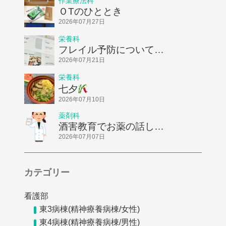
作業療法科
ＯTのひととき
2026年07月27日
栄養科
フレイル予防についてお
話ししました！
2026年07月21日
栄養科
七夕
2026年07月10日
薬剤科
酒害教育でお薬の話しを
してきました
2026年07月07日
カテゴリー
看護部
東3病棟(精神療養病棟/女性)
東4病棟(精神療養病棟/男性)