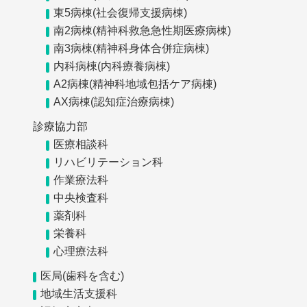
東5病棟(社会復帰支援病棟)
南2病棟(精神科救急急性期医療病棟)
南3病棟(精神科身体合併症病棟)
内科病棟(内科療養病棟)
A2病棟(精神科地域包括ケア病棟)
AX病棟(認知症治療病棟)
診療協力部
医療相談科
リハビリテーション科
作業療法科
中央検査科
薬剤科
栄養科
心理療法科
医局(歯科を含む)
地域生活支援科