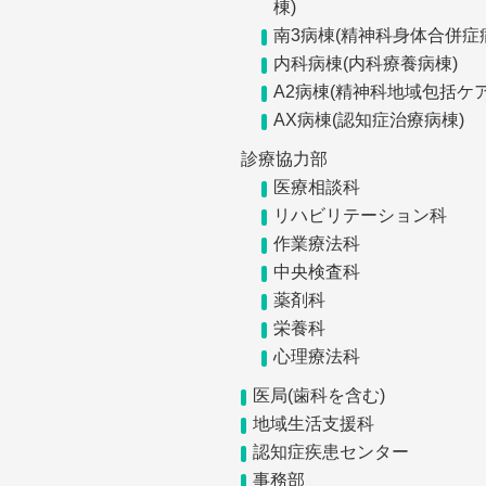
棟)
南3病棟(精神科身体合併症
内科病棟(内科療養病棟)
A2病棟(精神科地域包括ケア
AX病棟(認知症治療病棟)
診療協力部
医療相談科
リハビリテーション科
作業療法科
中央検査科
薬剤科
栄養科
心理療法科
医局(歯科を含む)
地域生活支援科
認知症疾患センター
事務部