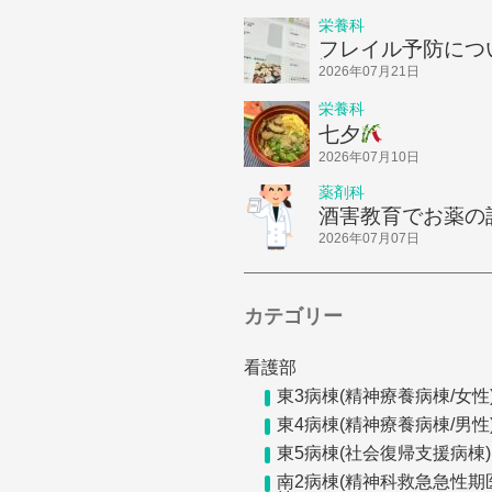
栄養科
フレイル予防につ
話ししました！
2026年07月21日
栄養科
七夕
2026年07月10日
薬剤科
酒害教育でお薬の
してきました
2026年07月07日
カテゴリー
看護部
東3病棟(精神療養病棟/女性
東4病棟(精神療養病棟/男性
東5病棟(社会復帰支援病棟)
南2病棟(精神科救急急性期