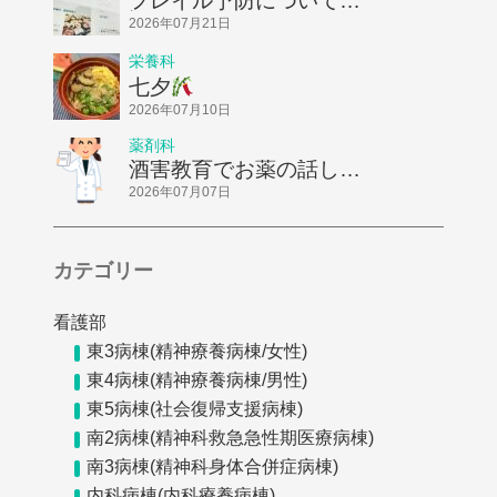
フレイル予防についてお
話ししました！
2026年07月21日
栄養科
七夕
2026年07月10日
薬剤科
酒害教育でお薬の話しを
してきました
2026年07月07日
カテゴリー
看護部
東3病棟(精神療養病棟/女性)
東4病棟(精神療養病棟/男性)
東5病棟(社会復帰支援病棟)
南2病棟(精神科救急急性期医療病棟)
南3病棟(精神科身体合併症病棟)
内科病棟(内科療養病棟)