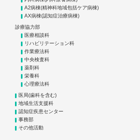
A2病棟(精神科地域包括ケア病棟)
AX病棟(認知症治療病棟)
診療協力部
医療相談科
リハビリテーション科
作業療法科
中央検査科
薬剤科
栄養科
心理療法科
医局(歯科を含む)
地域生活支援科
認知症疾患センター
事務部
その他活動