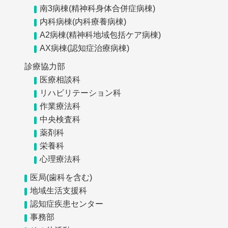
南3病棟(精神科身体合併症病棟)
内科病棟(内科療養病棟)
A2病棟(精神科地域包括ケア病棟)
AX病棟(認知症治療病棟)
診療協力部
医療相談科
リハビリテーション科
作業療法科
中央検査科
薬剤科
栄養科
心理療法科
医局(歯科を含む)
地域生活支援科
認知症疾患センター
事務部