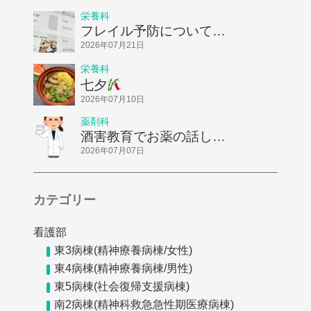
栄養科
フレイル予防についてお
話ししました！
2026年07月21日
栄養科
七夕
2026年07月10日
薬剤科
酒害教育でお薬の話しを
してきました
2026年07月07日
カテゴリー
看護部
東3病棟(精神療養病棟/女性)
東4病棟(精神療養病棟/男性)
東5病棟(社会復帰支援病棟)
南2病棟(精神科救急急性期医療病棟)