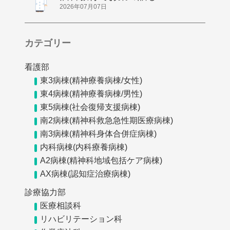
してきました
2026年07月07日
カテゴリー
看護部
東3病棟(精神療養病棟/女性)
東4病棟(精神療養病棟/男性)
東5病棟(社会復帰支援病棟)
南2病棟(精神科救急急性期医療病棟)
南3病棟(精神科身体合併症病棟)
内科病棟(内科療養病棟)
A2病棟(精神科地域包括ケア病棟)
AX病棟(認知症治療病棟)
診療協力部
医療相談科
リハビリテーション科