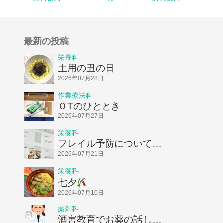
最新の投稿
栄養科
土用の丑の日
2026年07月28日
作業療法科
ＯTのひととき
2026年07月27日
栄養科
フレイル予防についてお
話ししました！
2026年07月21日
栄養科
七夕
2026年07月10日
薬剤科
酒害教育でお薬の話しを