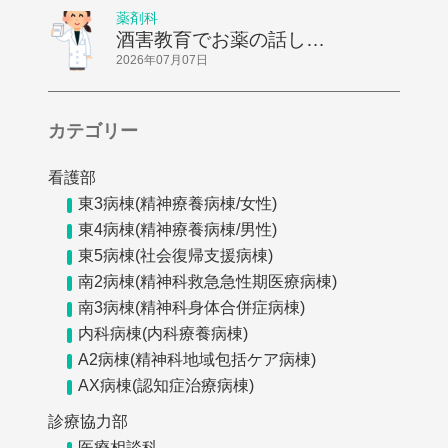
薬剤科
酒害教育でお薬の話しを
してきました
2026年07月07日
カテゴリー
看護部
東3病棟(精神療養病棟/女性)
東4病棟(精神療養病棟/男性)
東5病棟(社会復帰支援病棟)
南2病棟(精神科救急急性期医療病棟)
南3病棟(精神科身体合併症病棟)
内科病棟(内科療養病棟)
A2病棟(精神科地域包括ケア病棟)
AX病棟(認知症治療病棟)
診療協力部
医療相談科