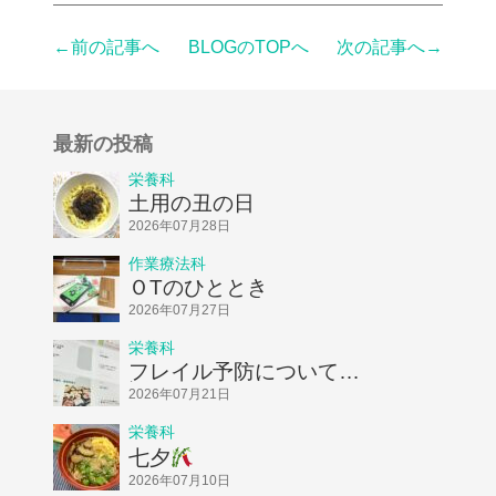
←前の記事へ
BLOGのTOPへ
次の記事へ→
最新の投稿
栄養科
土用の丑の日
2026年07月28日
作業療法科
ＯTのひととき
2026年07月27日
栄養科
フレイル予防についてお
話ししました！
2026年07月21日
栄養科
七夕
2026年07月10日