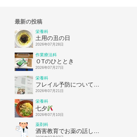
最新の投稿
栄養科
土用の丑の日
2026年07月28日
作業療法科
ＯTのひととき
2026年07月27日
栄養科
フレイル予防についてお
話ししました！
2026年07月21日
栄養科
七夕
2026年07月10日
薬剤科
酒害教育でお薬の話しを
してきました