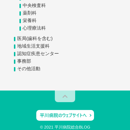
中央検査科
薬剤科
栄養科
心理療法科
医局(歯科を含む)
地域生活支援科
認知症疾患センター
事務部
その他活動
© 2021 平川病院総合BLOG