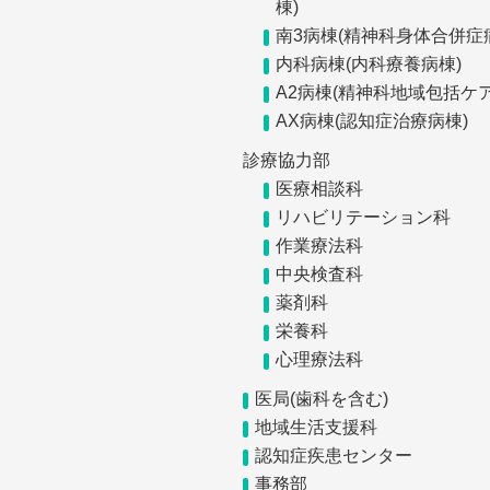
棟)
南3病棟(精神科身体合併症
内科病棟(内科療養病棟)
A2病棟(精神科地域包括ケア
AX病棟(認知症治療病棟)
診療協力部
医療相談科
リハビリテーション科
作業療法科
中央検査科
薬剤科
栄養科
心理療法科
医局(歯科を含む)
地域生活支援科
認知症疾患センター
事務部