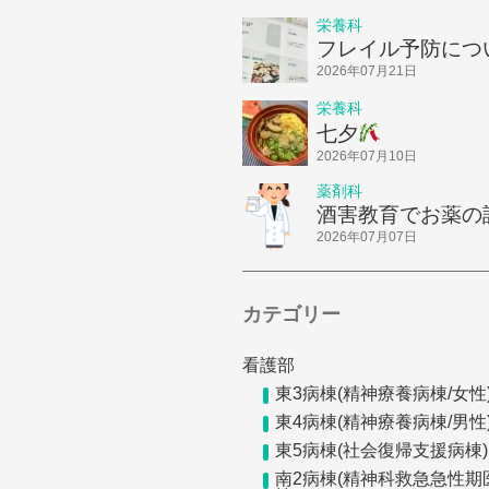
栄養科
フレイル予防につ
話ししました！
2026年07月21日
栄養科
七夕
2026年07月10日
薬剤科
酒害教育でお薬の
してきました
2026年07月07日
カテゴリー
看護部
東3病棟(精神療養病棟/女性
東4病棟(精神療養病棟/男性
東5病棟(社会復帰支援病棟)
南2病棟(精神科救急急性期