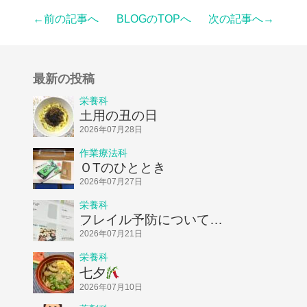
←前の記事へ
BLOGのTOPへ
次の記事へ→
最新の投稿
栄養科
土用の丑の日
2026年07月28日
作業療法科
ＯTのひととき
2026年07月27日
栄養科
フレイル予防についてお
話ししました！
2026年07月21日
栄養科
七夕
2026年07月10日