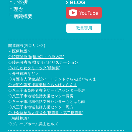
BLOG
ご挨拶
理念
病院概要
職員専用
関連施設(外部リンク)
＜医療施設＞
◇陵南診療所(精神科・心療内科)
◇陵南診療所 摂食リハビリステーション
◇ひらかわクリニック(精神科)
＜介護施設など＞
◇介護老人保健施設ハートランドぐらんぱぐらんま
◇居宅介護支援事業所ぐらんぱぐらんま
◇八王子市高齢者在宅サービスセンター長房
◇八王子市地域包括支援センター長房
◇八王子市地域包括支援センターもとはち南
◇八王子市地域包括支援センター恩方
◇社会福祉法人淨栄会(徳寿園・第二徳寿園)
〈福祉施設〉
◇グループホーム美山ヒルズ