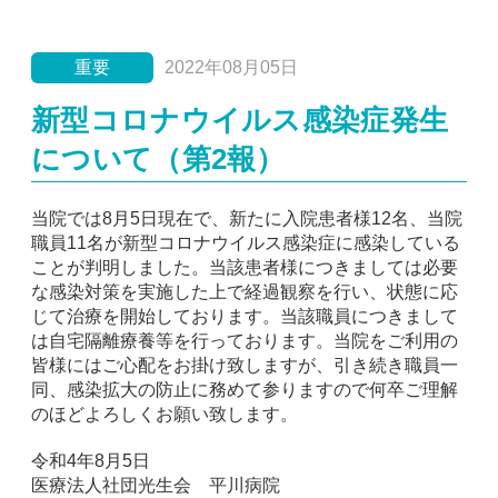
病院だより「みやま」
ニュース
休診情報
イベント
採用情報
重要
重要
2022年08月05日
新型コロナウイルス感染症発生
について（第2報）
当院では8月5日現在で、新たに入院患者様12名、当院
職員11名が新型コロナウイルス感染症に感染している
ことが判明しました。当該患者様につきましては必要
な感染対策を実施した上で経過観察を行い、状態に応
じて治療を開始しております。当該職員につきまして
は自宅隔離療養等を行っております。当院をご利用の
皆様にはご心配をお掛け致しますが、引き続き職員一
同、感染拡大の防止に務めて参りますので何卒ご理解
のほどよろしくお願い致します。
令和4年8月5日
医療法人社団光生会 平川病院