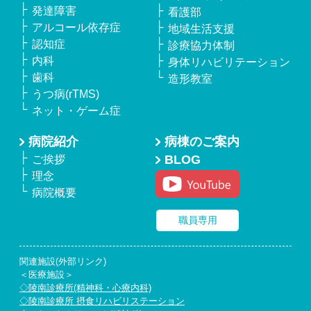
発達障害
看護部
アルコール依存症
地域生活支援
認知症
診療協力体制
内科
身体リハビリテーション
歯科
造形教室
うつ病(rTMS)
ネット・ゲーム症
病院紹介
病棟のご案内
BLOG
ご挨拶
理念
病院概要
職員専用
関連施設(外部リンク)
＜医療施設＞
◇陵南診療所(精神科・心療内科)
◇陵南診療所 摂食リハビリステーション