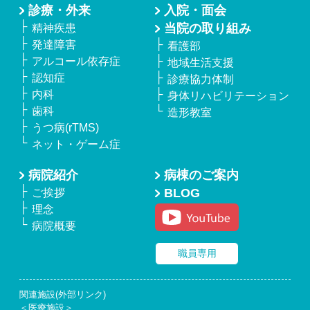
診療・外来
入院・面会
当院の取り組み
精神疾患
発達障害
看護部
アルコール依存症
地域生活支援
認知症
診療協力体制
内科
身体リハビリテーション
歯科
造形教室
うつ病(rTMS)
ネット・ゲーム症
病院紹介
病棟のご案内
BLOG
ご挨拶
理念
病院概要
職員専用
関連施設(外部リンク)
＜医療施設＞