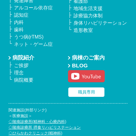
発達障害
看護部
アルコール依存症
地域生活支援
認知症
診療協力体制
内科
身体リハビリテーション
歯科
造形教室
うつ病(rTMS)
ネット・ゲーム症
病院紹介
病棟のご案内
BLOG
ご挨拶
理念
病院概要
職員専用
関連施設(外部リンク)
＜医療施設＞
◇陵南診療所(精神科・心療内科)
◇陵南診療所 摂食リハビリステーション
◇ひらかわクリニック(精神科)