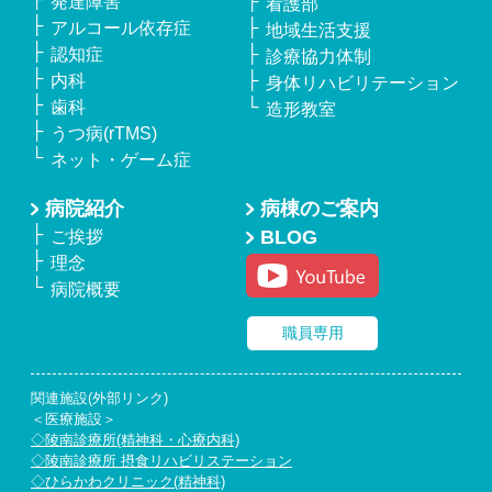
発達障害
看護部
アルコール依存症
地域生活支援
認知症
診療協力体制
内科
身体リハビリテーション
歯科
造形教室
うつ病(rTMS)
ネット・ゲーム症
病院紹介
病棟のご案内
BLOG
ご挨拶
理念
病院概要
職員専用
関連施設(外部リンク)
＜医療施設＞
◇陵南診療所(精神科・心療内科)
◇陵南診療所 摂食リハビリステーション
◇ひらかわクリニック(精神科)