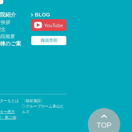
院紹介
BLOG
ご挨拶
理念
病院概要
職員専用
棟のご案
ターもとは
〈福祉施設〉
◇グループホーム美山ヒ
ター恩方
ルズ
園・第二徳
TOP