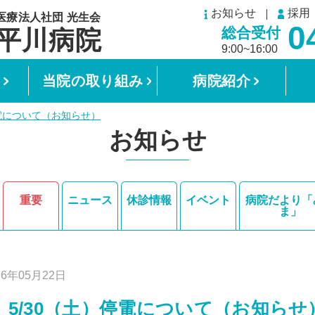
お知らせ
採用
0
総合受付
9:00~16:00
当院の取り組み
病院紹介
停電について（お知らせ）
お知らせ
重要
ニュース
休診情報
イベント
病院だより「
ま」
26年05月22日
】5/30（土）停電について（お知らせ