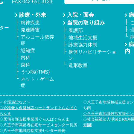
FAX:042-651-3133
診療・外来
入院・面会
病
当院の取り組み
精神疾患
ター
発達障害
看護部
アルコール依存
地域生活支援
症
病
診療協力体制
認知症
内
身体リハビリテーショ
内科
ン
歯科
造形教室
うつ病(rTMS)
ネット・ゲーム
症
＜介護施設など＞
◇八王子市地域包括支援セン
◇介護老人保健施設ハートランドぐらんぱぐ
ち南
らんま
◇八王子市地域包括支援セン
◇居宅介護支援事業所ぐらんぱぐらんま
◇社会福祉法人淨栄会(徳寿
◇八王子市高齢者在宅サービスセンター長房
寿園)
◇八王子市地域包括支援センター長房