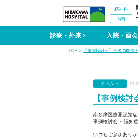
診療・外来
入院・面会
TOP
【事例検討会】今後の開催
イベント
20
【事例検討
南多摩医療圏認知症
事例検討会 ～認知
いつもご参加ありが