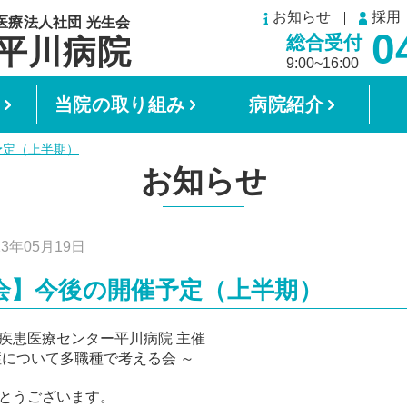
お知らせ
採用
0
総合受付
9:00~16:00
当院の取り組み
病院紹介
予定（上半期）
お知らせ
23年05月19日
会】今後の開催予定（上半期）
疾患医療センター平川病院 主催
症について多職種で考える会 ～
とうございます。