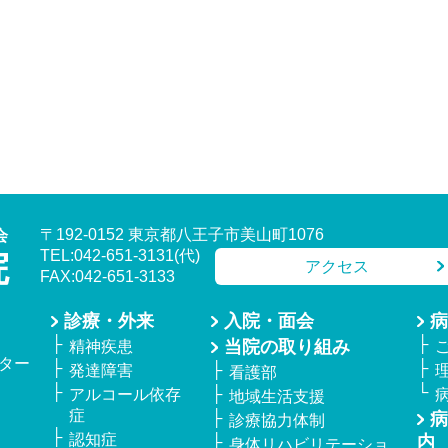
〒192-0152 東京都八王子市美山町1076
TEL:042-651-3131(代)
アクセス
FAX:042-651-3133
診療・外来
入院・面会
病
当院の取り組み
精神疾患
ター
発達障害
看護部
アルコール依存
地域生活支援
症
病
診療協力体制
認知症
内
身体リハビリテーショ