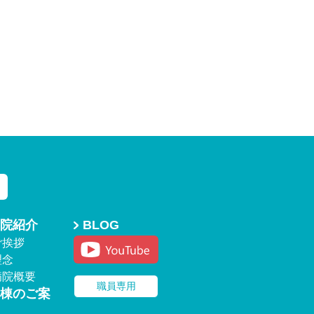
院紹介
BLOG
ご挨拶
理念
病院概要
職員専用
棟のご案