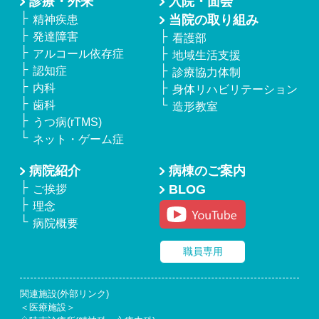
診療・外来
入院・面会
当院の取り組み
精神疾患
発達障害
看護部
アルコール依存症
地域生活支援
認知症
診療協力体制
内科
身体リハビリテーション
歯科
造形教室
うつ病(rTMS)
ネット・ゲーム症
病院紹介
病棟のご案内
BLOG
ご挨拶
理念
病院概要
職員専用
関連施設(外部リンク)
＜医療施設＞